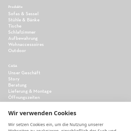
Produkte
Sofas & Sessel
Stühle & Bänke
Tische
Schlafzimmer
Aufbewahrung
Wohnaccessoires
Outdoor
CASA
Unser Geschäft
Story
Beratung
Lieferung & Montage
Öffnungszeiten
Wir verwenden Cookies
CASA
Tischsystem
Wir setzen Cookies ein, um die Nutzung unserer
Sideboardsystem
Webseiten zu analysieren, einschließlich des Such und