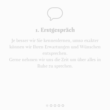
1. Erstgespräch
2
m
Je besser wir Sie kennenlernen, umso exakter
eb
können wir Ihren Erwartungen und Wünschen
an
entsprechen.
Gerne nehmen wir uns die Zeit um über alles in
Ih
Ruhe zu sprechen.
r