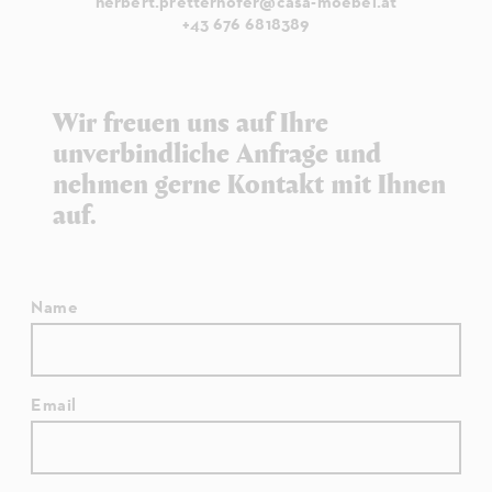
herbert.pretterhofer@casa-moebel.at
+43 676 6818389
Wir freuen uns auf Ihre
unverbindliche Anfrage und
nehmen gerne Kontakt mit Ihnen
auf.
Name
Email
Email