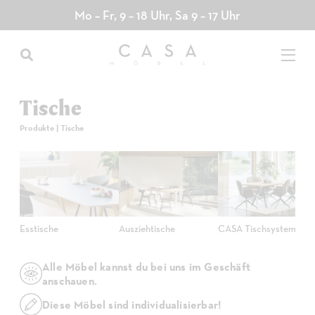
Direkt
Mo – Fr, 9 – 18 Uhr, Sa 9 – 17 Uhr
zum
Inhalt
Tische
Produkte
|
Tische
Esstische
Ausziehtische
CASA Tischsystem
Alle Möbel kannst du bei uns im Geschäft
anschauen.
Diese Möbel sind individualisierbar!