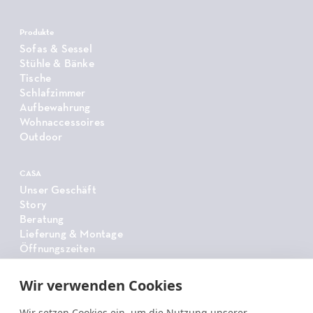
Produkte
Sofas & Sessel
Stühle & Bänke
Tische
Schlafzimmer
Aufbewahrung
Wohnaccessoires
Outdoor
CASA
Unser Geschäft
Story
Beratung
Lieferung & Montage
Öffnungszeiten
Wir verwenden Cookies
CASA
Tischsystem
Wir setzen Cookies ein, um die Nutzung unserer